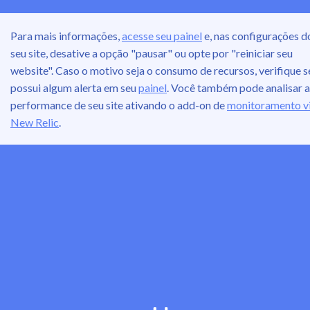
Para mais informações,
acesse seu painel
e, nas configurações d
seu site, desative a opção "pausar" ou opte por "reiniciar seu
website". Caso o motivo seja o consumo de recursos, verifique s
possui algum alerta em seu
painel
. Você também pode analisar a
performance de seu site ativando o add-on de
monitoramento v
New Relic
.