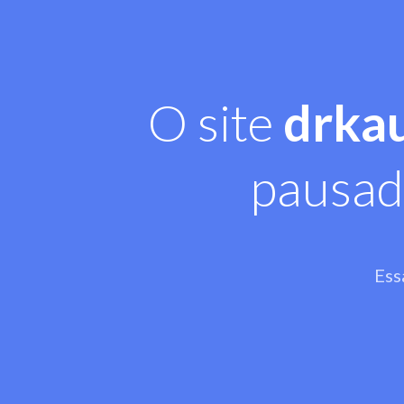
O site
drka
pausad
Ess